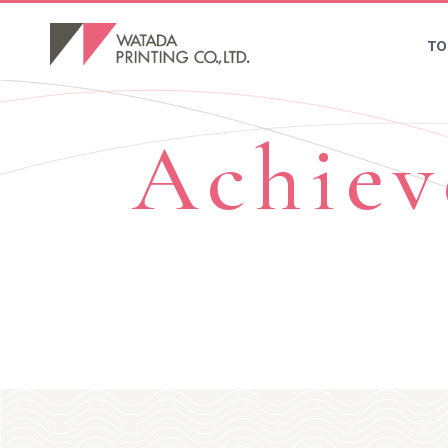
TO
Achie
代表挨拶・会社概要・沿革
新卒 募集要項
各事業所
企画・プロデュース
カード製造