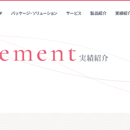
P
パッケージ・ソリューション
サービス
製品紹介
実績紹
vement
・拠点
中途 募集要項
CSR・SDGs・FSC・品質方針
印刷
加工
実績紹介
品質保証