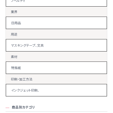
ノベルティ
業界
日用品
用途
マスキングテープ、文具
素材
特殊紙
印刷・加工方法
インクジェット印刷、
商品別カテゴリ